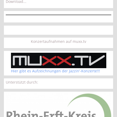
Download...
Konzertaufnahmen auf muxx.tv
Hier gibt es Aufzeichnungen der Jazzin'-Konzerte!!!
Unterstützt durch: