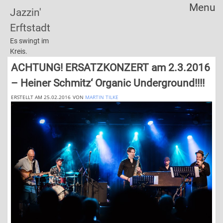
Menu
Jazzin'
Skip
Erftstadt
to
content
Es swingt im
Kreis.
ACHTUNG! ERSATZKONZERT am 2.3.2016
– Heiner Schmitz‘ Organic Underground!!!!
ERSTELLT AM 25.02.2016
VON
MARTIN TILKE