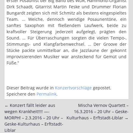
erster Posaunist der Big Band des WDR, Hammond-Organist
Dirk Schaadt, Gitarrist Martin Feske und Drummer Florian
Bungardt zeigten sich mit Schmitz als bestens eingespieltes
Team. … Weiche, dennoch wendige Posaunentöne, ein
sanftes Saxophon mit fließendem Laufwerk, beide zu
kraftvoller Steigerung jederzeit aufgelegt, prägten den
Sound. … Für Überraschungen sorgten die vielen Tempo-,
Stimmungs- und Klangfarbenwechsel. … Der Groove der
Stücke packte unmittelbar an, die Jazzlaune der gekonnt
improvisierenden Musiker war ansteckend für Gemüt und
Füße.“
Dieser Beitrag wurde in
Konzertvorschläge
gepostet.
Speichere den
Permalink
.
←
Konzert fällt leider aus
Mischa Vernov Quartett –
Post
wegen Krankheit!!!! —-
16.3.2016 – 20 Uhr – Geske-
navigation
MORPH! – 2.3.2016 – 20 Uhr –
Kulturhaus – Erftstadt-Liblar
→
Geske-Kulturhaus – Erftstadt-
Liblar