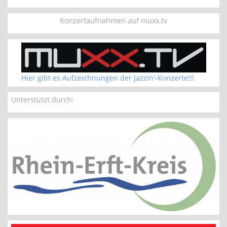
Konzertaufnahmen auf muxx.tv
Hier gibt es Aufzeichnungen der Jazzin'-Konzerte!!!
Unterstützt durch: