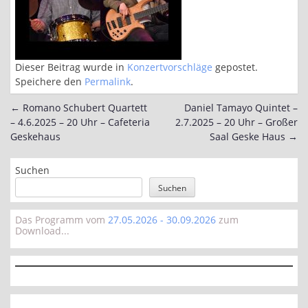
Dieser Beitrag wurde in
Konzertvorschläge
gepostet.
Speichere den
Permalink
.
←
Romano Schubert Quartett
Daniel Tamayo Quintet –
Post
– 4.6.2025 – 20 Uhr – Cafeteria
2.7.2025 – 20 Uhr – Großer
navigation
Geskehaus
Saal Geske Haus
→
Suchen
Suchen
Das Programm vom
27.05.2026 - 30.09.2026
zum
Download...