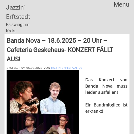
Menu
Jazzin'
Skip
Erftstadt
to
content
Es swingt im
Kreis.
Banda Nova – 18.6.2025 – 20 Uhr –
Cafeteria Geskehaus- KONZERT FÄLLT
AUS!
ERSTELLT AM 05.06.2025
VON
JAZZIN-ERFTSTADT.DE
Das Konzert von
Banda Nova muss
leider ausfallen!
Ein Bandmitglied ist
erkrankt!