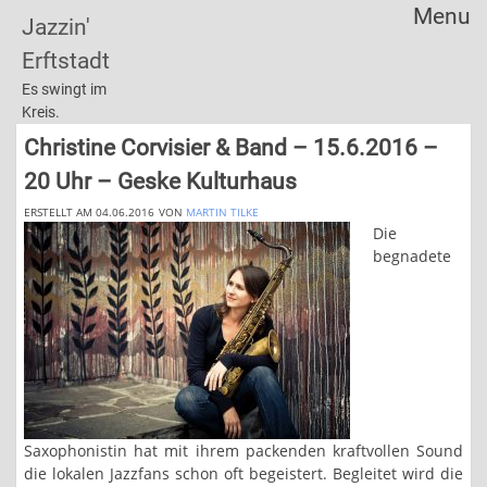
Menu
Jazzin'
Skip
Erftstadt
to
content
Es swingt im
Kreis.
Christine Corvisier & Band – 15.6.2016 –
20 Uhr – Geske Kulturhaus
ERSTELLT AM 04.06.2016
VON
MARTIN TILKE
Die
begnadete
Saxophonistin hat mit ihrem packenden kraftvollen Sound
die lokalen Jazzfans schon oft begeistert. Begleitet wird die