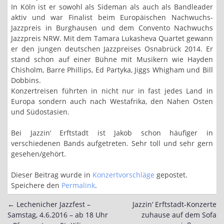
In Köln ist er sowohl als Sideman als auch als Bandleader
aktiv und war Finalist beim Europäischen Nachwuchs-
Jazzpreis in Burghausen und dem Convento Nachwuchs
Jazzpreis NRW. Mit dem Tamara Lukasheva Quartet gewann
er den jungen deutschen Jazzpreises Osnabrück 2014. Er
stand schon auf einer Bühne mit Musikern wie Hayden
Chisholm, Barre Phillips, Ed Partyka, Jiggs Whigham und Bill
Dobbins.
Konzertreisen führten in nicht nur in fast jedes Land in
Europa sondern auch nach Westafrika, den Nahen Osten
und Südostasien.
Bei Jazzin‘ Erftstadt ist Jakob schon häufiger in
verschiedenen Bands aufgetreten. Sehr toll und sehr gern
gesehen/gehört.
Dieser Beitrag wurde in
Konzertvorschläge
gepostet.
Speichere den
Permalink
.
←
Lechenicher Jazzfest –
Jazzin‘ Erftstadt-Konzerte
Post
Samstag, 4.6.2016 – ab 18 Uhr
zuhause auf dem Sofa
navigation