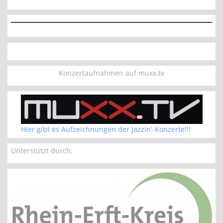
Konzertaufnahmen auf muxx.tv
Hier gibt es Aufzeichnungen der Jazzin'-Konzerte!!!
Unterstützt durch: