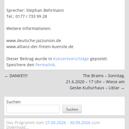
Sprecher: Stephan Behrmann
Tel.: 0177 / 733 99 28
Weitere Informationen:
www.deutsche-jazzunion.de
www.allianz-der-freien-kuenste.de
Dieser Beitrag wurde in
Konzertvorschläge
gepostet.
Speichere den
Permalink
.
←
DANKE!!!!
The Brams – Sonntag,
Post
21.6.2020 – 17 Uhr – Wiese am
navigation
Geske-Kulturhaus – Liblar
→
Suchen
Suchen
Das Programm vom
27.05.2026 - 30.09.2026
zum
Download...