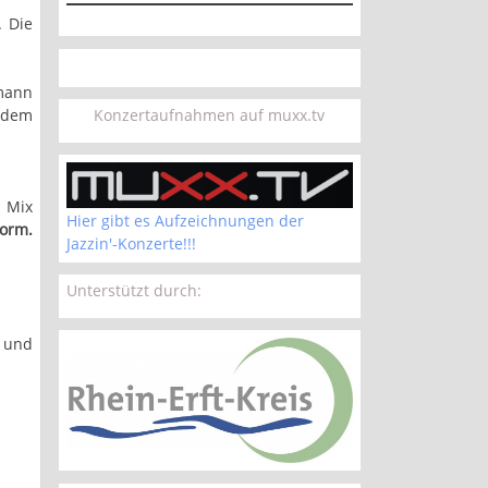
. Die
mann
Konzertaufnahmen auf muxx.tv
l dem
n Mix
Hier gibt es Aufzeichnungen der
vorm.
Jazzin'-Konzerte!!!
Unterstützt durch:
k und