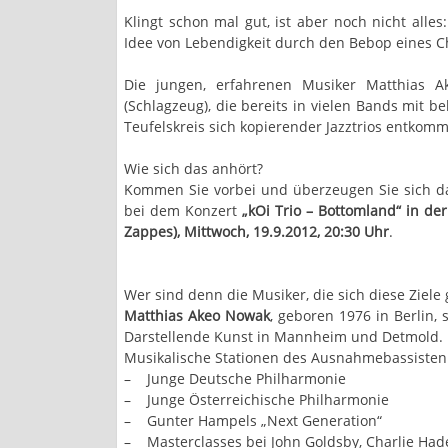
Klingt schon mal gut, ist aber noch nicht alle
Idee von Lebendigkeit durch den Bebop eines Ch
Die jungen, erfahrenen Musiker Matthias A
(Schlagzeug), die bereits in vielen Bands mit 
Teufelskreis sich kopierender Jazztrios entkom
Wie sich das anhört?
Kommen Sie vorbei und überzeugen Sie sich dav
bei dem Konzert
„kOi Trio – Bottomland“ in de
Zappes), Mittwoch, 19.9.2012, 20:30 Uhr
.
Wer sind denn die Musiker, die sich diese Ziele
Matthias Akeo Nowak
, geboren 1976 in Berlin
Darstellende Kunst in Mannheim und Detmold.
Musikalische Stationen des Ausnahmebassisten
– Junge Deutsche Philharmonie
– Junge Österreichische Philharmonie
– Gunter Hampels „Next Generation“
– Masterclasses bei John Goldsby, Charlie Hade