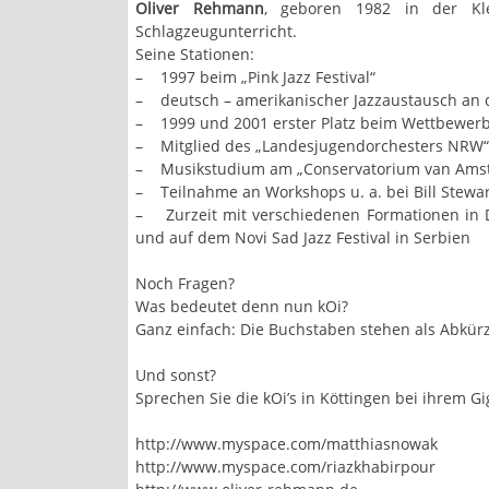
Oliver Rehmann
, geboren 1982 in der Kl
Schlagzeugunterricht.
Seine Stationen:
– 1997 beim „Pink Jazz Festival“
– deutsch – amerikanischer Jazzaustausch an d
– 1999 und 2001 erster Platz beim Wettbewerb 
– Mitglied des „Landesjugendorchesters NRW“
– Musikstudium am „Conservatorium van Amster
– Teilnahme an Workshops u. a. bei Bill Stewart
– Zurzeit mit verschiedenen Formationen in 
und auf dem Novi Sad Jazz Festival in Serbien
Noch Fragen?
Was bedeutet denn nun kOi?
Ganz einfach: Die Buchstaben stehen als Abkürz
Und sonst?
Sprechen Sie die kOi’s in Köttingen bei ihrem G
http://www.myspace.com/matthiasnowak
http://www.myspace.com/riazkhabirpour