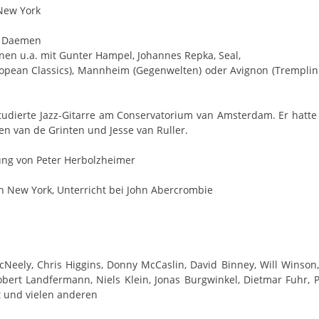
New York
l Daemen
en u.a. mit Gunter Hampel, Johannes Repka, Seal,
opean Classics), Mannheim (Gegenwelten) oder Avignon (Tremplin
studierte Jazz-Gitarre am Conservatorium van Amsterdam. Er hatte
en van de Grinten und Jesse van Ruller.
ung von Peter Herbolzheimer
 New York, Unterricht bei John Abercrombie
ely, Chris Higgins, Donny McCaslin, David Binney, Will Winson,
obert Landfermann, Niels Klein, Jonas Burgwinkel, Dietmar Fuhr, 
ht und vielen anderen