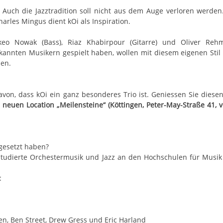
s: Auch die Jazztradition soll nicht aus dem Auge verloren werden
arles Mingus dient kOi als Inspiration.
keo Nowak (Bass), Riaz Khabirpour (Gitarre) und Oliver Reh
bekannten Musikern gespielt haben, wollen mit diesem eigenen Sti
men.
on, dass kOi ein ganz besonderes Trio ist. Geniessen Sie diese
r neuen Location „Meilensteine“ (Köttingen, Peter-May-Straße 41, 
 gesetzt haben?
, studierte Orchestermusik und Jazz an den Hochschulen für Musi
:
n, Ben Street, Drew Gress und Eric Harland