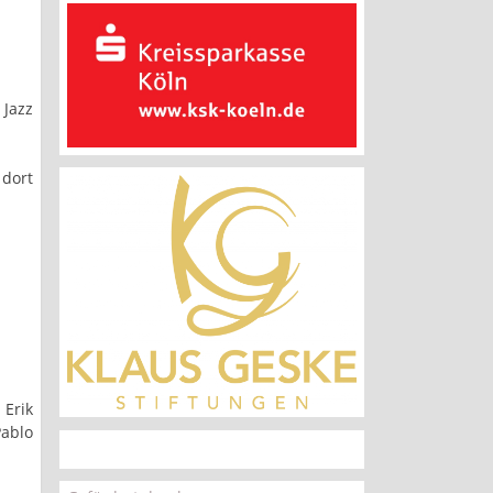
 Jazz
 dort
 Erik
Pablo