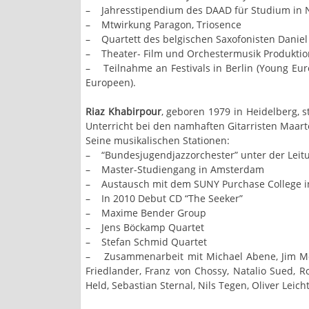
– Jahresstipendium des DAAD für Studium in 
– Mtwirkung Paragon, Triosence
– Quartett des belgischen Saxofonisten Danie
– Theater- Film und Orchestermusik Produktion
– Teilnahme an Festivals in Berlin (Young Eur
Europeen).
Riaz Khabirpour
, geboren 1979 in Heidelberg, 
Unterricht bei den namhaften Gitarristen Maart
Seine musikalischen Stationen:
– “Bundesjugendjazzorchester” unter der Leit
– Master-Studiengang in Amsterdam
– Austausch mit dem SUNY Purchase College in
– In 2010 Debut CD “The Seeker”
– Maxime Bender Group
– Jens Böckamp Quartet
– Stefan Schmid Quartet
– Zusammenarbeit mit Michael Abene, Jim McNe
Friedlander, Franz von Chossy, Natalio Sued, R
Held, Sebastian Sternal, Nils Tegen, Oliver Leic