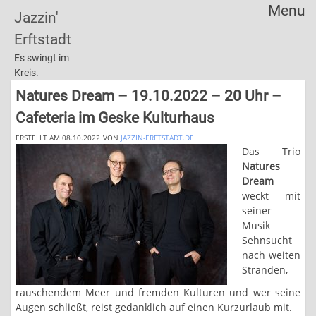
Menu
Jazzin'
Skip
Erftstadt
to
content
Es swingt im
Kreis.
Natures Dream – 19.10.2022 – 20 Uhr –
Cafeteria im Geske Kulturhaus
ERSTELLT AM 08.10.2022
VON
JAZZIN-ERFTSTADT.DE
Das Trio
Natures
Dream
weckt mit
seiner
Musik
Sehnsucht
nach weiten
Stränden,
rauschendem Meer und fremden Kulturen und wer seine
Augen schließt, reist gedanklich auf einen Kurzurlaub mit.