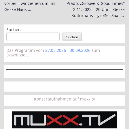
vorbei – wir ziehen um ins
Prado: „Groove & Good Times”
navigation
Geske Haus …
– 2.11.2022 – 20 Uhr – Geske
Kulturhaus – großer Saal
→
Suchen
Suchen
Das Programm vom
27.05.2026 - 30.09.2026
zum
Download...
Konzertaufnahmen auf muxx.tv