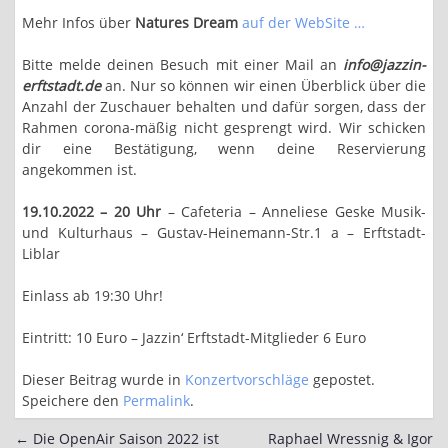
Mehr Infos über
Natures Dream
auf der WebSite …
Bitte melde deinen Besuch mit einer Mail an
info@jazzin-
erftstadt.de
an. Nur so können wir einen Überblick über die
Anzahl der Zuschauer behalten und dafür sorgen, dass der
Rahmen corona-mäßig nicht gesprengt wird. Wir schicken
dir eine Bestätigung, wenn deine Reservierung
angekommen ist.
19.10.2022 – 20 Uhr
– Cafeteria – Anneliese Geske Musik-
und Kulturhaus – Gustav-Heinemann-Str.1 a – Erftstadt-
Liblar
Einlass ab 19:30 Uhr!
Eintritt: 10 Euro – Jazzin‘ Erftstadt-Mitglieder 6 Euro
Dieser Beitrag wurde in
Konzertvorschläge
gepostet.
Speichere den
Permalink
.
←
Die OpenAir Saison 2022 ist
Raphael Wressnig & Igor
Post