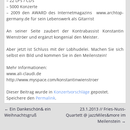
– 22 LP’s / CD’s
– 5000 Konzerte
– 2009 den AWARD des Internetmagazins www.archtop-
germany.de für sein Lebenswerk als Gitarrist
An seiner Seite zaubert der Kontrabassist Konstantin
Wienströer und ergänzt kongenial den Meister.
Aber jetzt ist Schluss mit der Lobhudelei. Machen Sie sich
selbst ein Bild und kommen Sie in den Meilenstein!
Mehr Informationen:
www.ali-claudi.de
http://www.myspace.com/konstantinwienstroer
Dieser Beitrag wurde in
Konzertvorschläge
gepostet.
Speichere den
Permalink
.
←
Ein Dankeschön& ein
23.1.2013 // Fries-Nuss-
Post
Weihnachtsgruß
Quartett @ jazzMiles&more im
navigation
Meilenstein
→