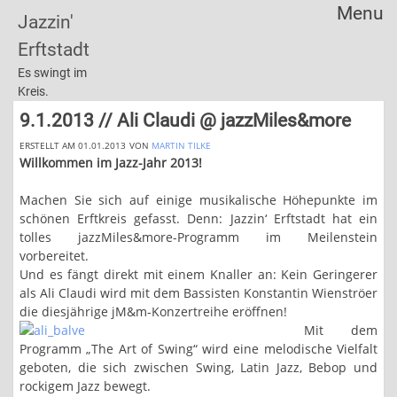
Menu
Jazzin'
Skip
Erftstadt
to
content
Es swingt im
Kreis.
9.1.2013 // Ali Claudi @ jazzMiles&more
ERSTELLT AM 01.01.2013
VON
MARTIN TILKE
Willkommen im Jazz-Jahr 2013!
Machen Sie sich auf einige musikalische Höhepunkte im
schönen Erftkreis gefasst. Denn: Jazzin‘ Erftstadt hat ein
tolles jazzMiles&more-Programm im Meilenstein
vorbereitet.
Und es fängt direkt mit einem Knaller an: Kein Geringerer
als Ali Claudi wird mit dem Bassisten Konstantin Wienströer
die diesjährige jM&m-Konzertreihe eröffnen!
Mit dem
Programm „The Art of Swing“ wird eine melodische Vielfalt
geboten, die sich zwischen Swing, Latin Jazz, Bebop und
rockigem Jazz bewegt.