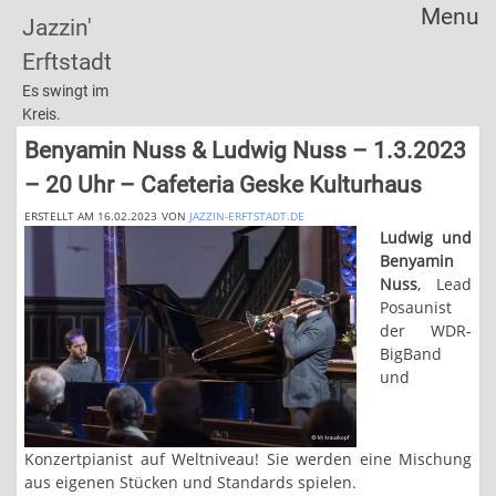
Menu
Jazzin'
Skip
Erftstadt
to
content
Es swingt im
Kreis.
Benyamin Nuss & Ludwig Nuss – 1.3.2023
– 20 Uhr – Cafeteria Geske Kulturhaus
ERSTELLT AM 16.02.2023
VON
JAZZIN-ERFTSTADT.DE
Ludwig und
Benyamin
Nuss
, Lead
Posaunist
der WDR-
BigBand
und
Konzertpianist auf Weltniveau! Sie werden eine Mischung
aus eigenen Stücken und Standards spielen.