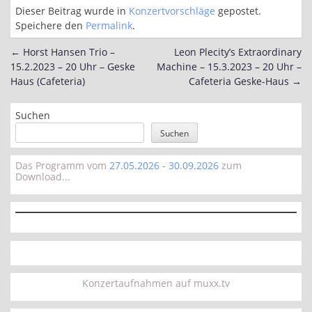
Dieser Beitrag wurde in
Konzertvorschläge
gepostet.
Speichere den
Permalink
.
←
Horst Hansen Trio –
Leon Plecity’s Extraordinary
Post
15.2.2023 – 20 Uhr – Geske
Machine – 15.3.2023 – 20 Uhr –
navigation
Haus (Cafeteria)
Cafeteria Geske-Haus
→
Suchen
Suchen
Das Programm vom
27.05.2026 - 30.09.2026
zum
Download...
Konzertaufnahmen auf muxx.tv