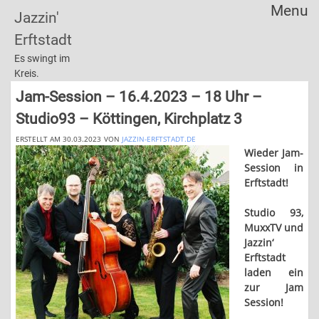
Menu
Jazzin'
Skip
Erftstadt
to
content
Es swingt im
Kreis.
Jam-Session – 16.4.2023 – 18 Uhr –
Studio93 – Köttingen, Kirchplatz 3
ERSTELLT AM 30.03.2023
VON
JAZZIN-ERFTSTADT.DE
Wieder Jam-
Session in
Erftstadt!
Studio 93,
MuxxTV und
Jazzin‘
Erftstadt
laden ein
zur Jam
Session!