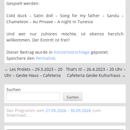
Gespielt werden:
Cold duck – Satin doll – Song for my father – Sandu –
Chameleon – Au Privave – A night in Tunesia
Und wer nur zuhören möchte, ist ebenso herzlich
willkommen. Der Eintritt ist frei!!
Dieser Beitrag wurde in
Konzertvorschläge
gepostet.
Speichere den
Permalink
.
←
Les Prolets – 29.3.2023 – 20
That’s it! – 26.4.2023 – 20 Uhr –
Post
Uhr – Geske Haus – Cafeteria
Cafeteria Geske Kulturhaus
→
navigation
Suchen
Suchen
Das Programm vom
27.05.2026 - 30.09.2026
zum
Download...