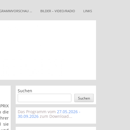
GRAMMVORSCHAU …
BILDER – VIDEO/RADIO
LINKS
Suchen
Suchen
ZPRIX
Das Programm vom
27.05.2026 -
h die
30.09.2026
zum Download...
hrer
d sie