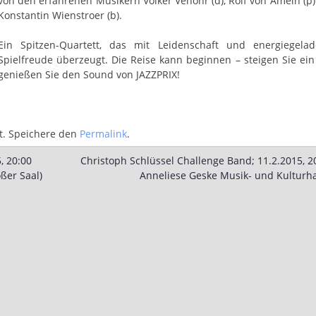
von den erfahrenen Musikern Volker Venohr (d), Rolf von Ameln (p
Konstantin Wienstroer (b).
Ein Spitzen-Quartett, das mit Leidenschaft und energiegelad
Spielfreude überzeugt. Die Reise kann beginnen – steigen Sie ei
genießen Sie den Sound von JAZZPRIX!
t. Speichere den
Permalink
.
, 20:00
Christoph Schlüssel Challenge Band; 11.2.2015, 2
ßer Saal)
Anneliese Geske Musik- und Kultur