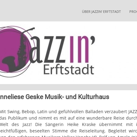
Skip
to
ÜBER JAZZIN‘ ERFTSTADT
PRO
content
Anneliese Geske Musik- und Kulturhaus
Mit Swing, Bebop, Latin und gefühlvollen Balladen verzaubert JAZ
das Publikum und nimmt es mit auf eine wunderbare Reise durc
Welt des Jazz! Die Sängerin Heike Kraske übernimmt mit i
leichtfüßigen, beseelten Stimme die Reiseleitung. Begleitet wir