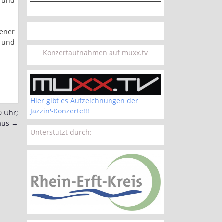
) und
ener
n und
Konzertaufnahmen auf muxx.tv
Hier gibt es Aufzeichnungen der
Jazzin'-Konzerte!!!
0 Uhr;
haus
→
Unterstützt durch: