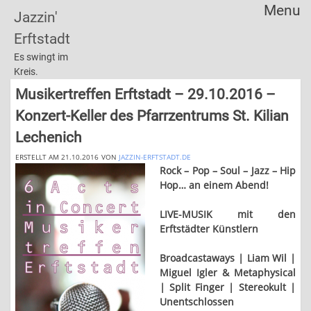
Menu
Jazzin'
Skip
Erftstadt
to
content
Es swingt im
Kreis.
Musikertreffen Erftstadt – 29.10.2016 –
Konzert-Keller des Pfarrzentrums St. Kilian
Lechenich
ERSTELLT AM 21.10.2016
VON
JAZZIN-ERFTSTADT.DE
Rock – Pop – Soul – Jazz – Hip
Hop… an einem Abend!
LIVE-MUSIK mit den
Erftstädter Künstlern
Broadcastaways | Liam Wil |
Miguel Igler & Metaphysical
| Split Finger | Stereokult |
Unentschlossen