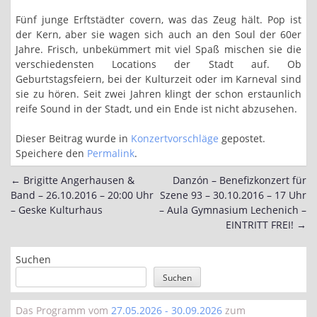
Fünf junge Erftstädter covern, was das Zeug hält. Pop ist
der Kern, aber sie wagen sich auch an den Soul der 60er
Jahre. Frisch, unbekümmert mit viel Spaß mischen sie die
verschiedensten Locations der Stadt auf. Ob
Geburtstagsfeiern, bei der Kulturzeit oder im Karneval sind
sie zu hören. Seit zwei Jahren klingt der schon erstaunlich
reife Sound in der Stadt, und ein Ende ist nicht abzusehen.
Dieser Beitrag wurde in
Konzertvorschläge
gepostet.
Speichere den
Permalink
.
←
Brigitte Angerhausen &
Danzón – Benefizkonzert für
Post
Band – 26.10.2016 – 20:00 Uhr
Szene 93 – 30.10.2016 – 17 Uhr
navigation
– Geske Kulturhaus
– Aula Gymnasium Lechenich –
EINTRITT FREI!
→
Suchen
Suchen
Das Programm vom
27.05.2026 - 30.09.2026
zum