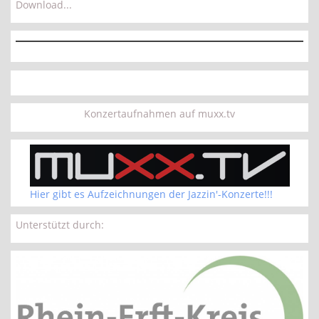
Download...
Konzertaufnahmen auf muxx.tv
Hier gibt es Aufzeichnungen der Jazzin'-Konzerte!!!
Unterstützt durch: