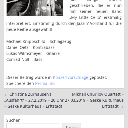
geschrieben, die er nun
mit seiner neuen Band
„My Little Cello“ erstmalig
interpretiert. Einstimmig durch den Jazzin‘ Vorstand für die
neue Reihe ausgewählt!
Michael Knippschild – Schlagzeug
Daniel Oetz – Kontrabass
Lukas Wilmsmeyer – Gitarre
Conrad Noll – Bass
Dieser Beitrag wurde in
Konzertvorschläge
gepostet.
Speichere den
Permalink
.
←
Christina Zurhausen’s
Mikhail Churilov Quartett –
Post
„Ausfahrt“ – 27.2.2019 – 20 Uhr
27.03.2019 – Geske Kulturhaus
navigation
– Geske Kulturhaus – Erftstadt
Erftstadt
→
Suchen
Suchen