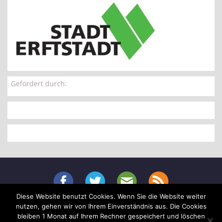
Gefördert durch:
Diese Website benutzt Cookies. Wenn Sie die Website weiter
Menu
nutzen, gehen wir von Ihrem Einverständnis aus. Die Cookies
Skip
bleiben 1 Monat auf Ihrem Rechner gespeichert und löschen