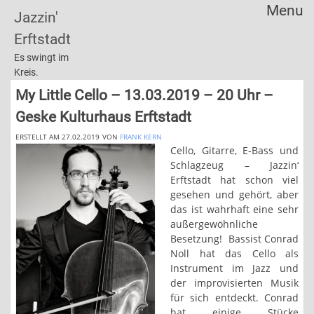
Menu
Jazzin'
Skip
Erftstadt
to
content
Es swingt im
Kreis.
My Little Cello – 13.03.2019 – 20 Uhr –
Geske Kulturhaus Erftstadt
ERSTELLT AM 27.02.2019
VON
FRANK KERN
Cello, Gitarre, E-Bass und
Schlagzeug – Jazzin‘
Erftstadt hat schon viel
gesehen und gehört, aber
das ist wahrhaft eine sehr
außergewöhnliche
Besetzung!
Bassist Conrad
Noll hat das Cello als
Instrument im Jazz und
der improvisierten Musik
für sich entdeckt. Conrad
hat einige Stücke