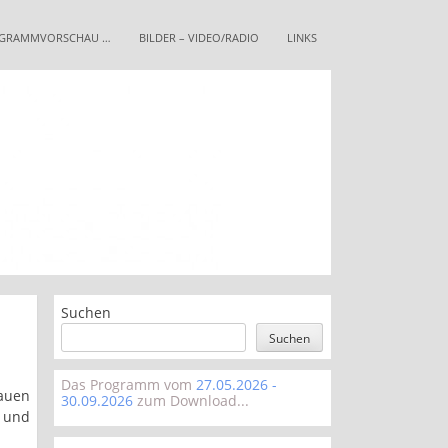
GRAMMVORSCHAU …
BILDER – VIDEO/RADIO
LINKS
Suchen
Suchen
Das Programm vom
27.05.2026 -
auen
30.09.2026
zum Download...
r und