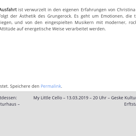
Ausfahrt
ist verwurzelt in den eigenen Erfahrungen von Christin
folgt der Ästhetik des Grungerock. Es geht um Emotionen, die t
liegen, und von den eingespielten Musikern mit moderner, roc
Attitüde auf energetische Weise verarbeitet werden.
stet. Speichere den
Permalink
.
ttdessen:
My Little Cello – 13.03.2019 – 20 Uhr – Geske Kult
lturhaus –
Erfts