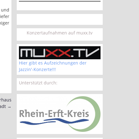
a und
iefer
kiger
Konzertaufnahmen auf muxx.tv
Hier gibt es Aufzeichnungen der
Jazzin'-Konzerte!!!
Unterstützt durch:
urhaus
tadt
→