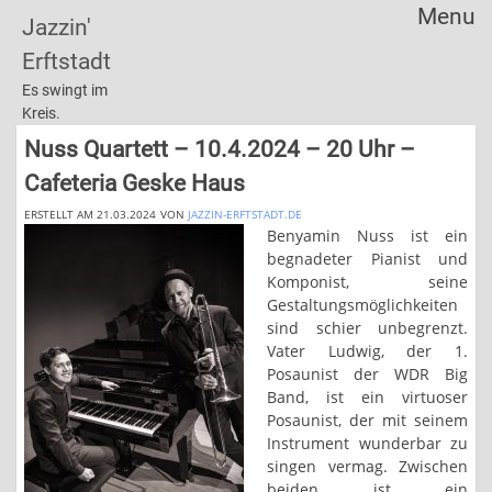
Menu
Jazzin'
Skip
Erftstadt
to
content
Es swingt im
Kreis.
Nuss Quartett – 10.4.2024 – 20 Uhr –
Cafeteria Geske Haus
ERSTELLT AM 21.03.2024
VON
JAZZIN-ERFTSTADT.DE
Benyamin Nuss ist ein
begnadeter Pianist und
Komponist, seine
Gestaltungsmöglichkeiten
sind schier unbegrenzt.
Vater Ludwig, der 1.
Posaunist der WDR Big
Band, ist ein virtuoser
Posaunist, der mit seinem
Instrument wunderbar zu
singen vermag. Zwischen
beiden ist ein