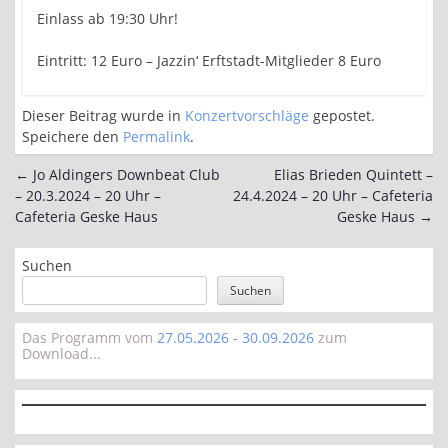
Einlass ab 19:30 Uhr!
Eintritt: 12 Euro – Jazzin‘ Erftstadt-Mitglieder 8 Euro
Dieser Beitrag wurde in
Konzertvorschläge
gepostet.
Speichere den
Permalink
.
←
Jo Aldingers Downbeat Club
Elias Brieden Quintett –
Post
– 20.3.2024 – 20 Uhr –
24.4.2024 – 20 Uhr – Cafeteria
navigation
Cafeteria Geske Haus
Geske Haus
→
Suchen
Suchen
Das Programm vom
27.05.2026 - 30.09.2026
zum
Download...