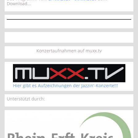
Download...
Konzertaufnahmen auf muxx.tv
Hier gibt es Aufzeichnungen der Jazzin'-Konzerte!!!
Unterstützt durch: