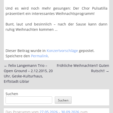
Und es wird noch mehr gesungen: Der Chor Pulsatilla
präsentiert ein interessantes Weihnachtsprogramm!
Bunt, laut und besinnlich – nach der Sause kann dann
ruhig Weihnachten kommen …
Dieser Beitrag wurde in
Konzertvorschläge
gepostet.
Speichere den
Permalink
.
←
Felix Langemann Trio –
Fröhliche Weihnachten!! Guten
Post
Open Ground – 2.12.2015, 20
Rutsch!!
→
navigation
Uhr, Geske-Kulturhaus,
Erftstadt-Liblar
Suchen
Suchen
Das Programm vom
27.05.2026 - 30.09.2026
zum