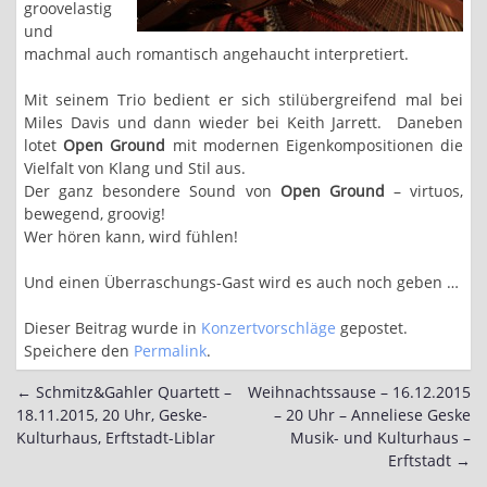
groovelastig
und
machmal auch romantisch angehaucht interpretiert.
Mit seinem Trio bedient er sich stilübergreifend mal bei
Miles Davis und dann wieder bei Keith Jarrett. Daneben
lotet
Open Ground
mit modernen Eigenkompositionen die
Vielfalt von Klang und Stil aus.
Der ganz besondere Sound von
Open Ground
– virtuos,
bewegend, groovig!
Wer hören kann, wird fühlen!
Und einen Überraschungs-Gast wird es auch noch geben …
Dieser Beitrag wurde in
Konzertvorschläge
gepostet.
Speichere den
Permalink
.
←
Schmitz&Gahler Quartett –
Weihnachtssause – 16.12.2015
Post
18.11.2015, 20 Uhr, Geske-
– 20 Uhr – Anneliese Geske
navigation
Kulturhaus, Erftstadt-Liblar
Musik- und Kulturhaus –
Erftstadt
→