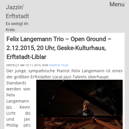
Menu
Jazzin'
Skip
Erftstadt
to
content
Es swingt im
Kreis.
Felix Langemann Trio – Open Ground –
2.12.2015, 20 Uhr, Geske-Kulturhaus,
Erftstadt-Liblar
ERSTELLT AM 19.11.2015
VON
MARTIN TILKE
Der junge, sympathische Pianist Felix Langemann ist eines
der größten Erftstädter Local-Jazz-Talents überhaupt.
Standards
werden von
Felix
Langemann
(p), Kevin
Licht (b)
und Jan
Phillip (dr)