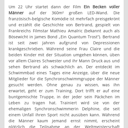
Um 22 Uhr startet dann der Film
Ein Becken voller
Männer
auf der 360m² großen LED-Wand. Die
französisch-belgische Komödie ist mehrfach preisgekrönt
und erzählt die Geschichte von Bertrand, gespielt von
Frankreichs Filmstar Mathieu Amalric (bekannt auch als
Bösewicht in James Bond „Ein Quantum Trost“). Bertrand
ist seit zwei Jahren aufgrund von Depressionen
krankgeschrieben. Während seine Frau Claire und die
beiden Kinder mit der Situation umgehen können, üben
vor allem Claires Schwester und ihr Mann Druck aus und
sehen Bertrand als schwächlich an. Der entdeckt im
Schwimmbad eines Tages eine Anzeige, über die neue
Mitglieder für die Synchronschwimmgruppe der Männer
gesucht werden. Ohne genau zu wissen, was ihn
erwartet, geht er zum Training. Dort trifft er auf eine
buntgemischte Truppe, in der jeder sein Päckchen im
Leben zu tragen hat. Trainiert wird sie von der
ehemaligen Synchronschwimmerin Delphine, die seit
einem Unfall ihren Sport nicht ausüben kann. Während
die Männer kaum jemand ernst nimmt, erscheint
plötzlich die Teilnahme an der Weltmeisterschaft