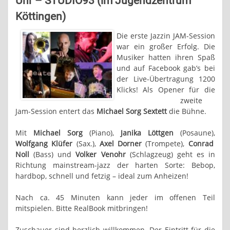
Uhr – STUDIO93 (im Jugendzentrum
Köttingen)
Die erste Jazzin JAM-Session
war ein großer Erfolg. Die
Musiker hatten ihren Spaß
und auf Facebook gab’s bei
der Live-Übertragung 1200
Klicks! Als Opener für die
zweite
Jam-Session entert das
Michael Sorg Sextett
die Bühne.
Mit
Michael Sorg
(Piano),
Janika Löttgen
(Posaune),
Wolfgang Klüfer
(Sax.),
Axel Dorner
(Trompete),
Conrad
Noll
(Bass) und
Volker Venohr
(Schlagzeug) geht es in
Richtung mainstream-jazz der harten Sorte: Bebop,
hardbop, schnell und fetzig – ideal zum Anheizen!
Nach ca. 45 Minuten kann jeder im offenen Teil
mitspielen. Bitte RealBook mitbringen!
Zuschauer sind herzlich willkommen. Der Eintritt für die