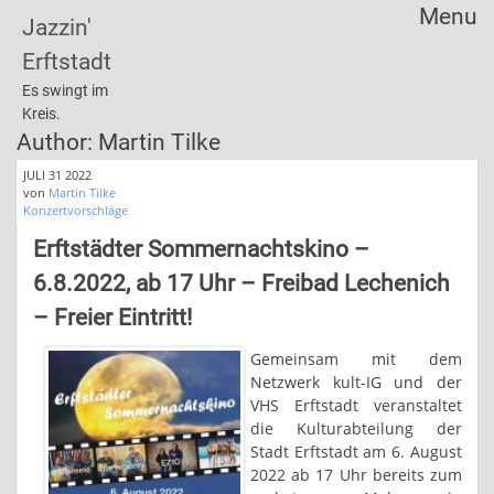
Menu
Jazzin'
Skip
Erftstadt
to
content
Es swingt im
Kreis.
Author:
Martin Tilke
JULI 31 2022
von
Martin Tilke
Konzertvorschläge
Erftstädter Sommernachtskino –
6.8.2022, ab 17 Uhr – Freibad Lechenich
– Freier Eintritt!
Gemeinsam mit dem
Netzwerk kult-IG und der
VHS Erftstadt veranstaltet
die Kulturabteilung der
Stadt Erftstadt am 6. August
2022 ab 17 Uhr bereits zum