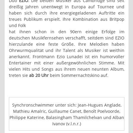
Duo
EZIO
. Die beiden Musiker aus Cambridge sind seit
dreißig Jahren unentwegt in Europa auf Tournee und
haben sich durch ihre energiegeladenen Auftritte ein
treues Publikum erspielt. Ihre Kombination aus Britpop
und Folk
hat ihnen schon in den 90ern einige Erfolge im
deutschen Musikfernsehen verschafft, seitdem sind EZIO
hierzulande eine feste Größe. Ihre Melodien haben
Ohrwurmqualität und ihr Talent als Musiker ist weithin
anerkannt. Frontmann Ezio Lunadei ist ein humorvoller
Entertainer mit einer außergewöhnlichen Stimme. Mit
vielen Hits und Songs aus ihrem neuen neunten Album,
treten sie
ab 20 Uhr
beim Sommernachtskino auf.
Synchronschwimmer unter sich: Jean-Hugues Anglade,
Mathieu Amalric, Guillaume Canet, Benoît Poelvoorde,
Philippe Katerine, Balasingham Thamilchelvan und Alban
Ivanov (v.l.n.r.)