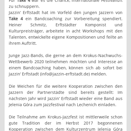
Für
Take 4
war es die Chance, internationale Festivalluft
zu schnuppern.
Jazzin‘ Erftstadt hat im Vorfeld den jungen Jazzern von
Take 4
ein Bandcoaching zur Vorbereitung spendiert.
Heiner Schmitz, Erftstädter Komponist und
Kulturpreisträger, arbeitete in acht Workshops mit den
Talenten, entwickelte eigene Kompositionen und feilte an
ihrem Auftritt.
Junge Jazz-Bands, die gerne an dem Krokus-Nachwuchs-
Wettbewerb 2020 teilnehmen möchten und Interesse an
einem Bandcoaching haben, können sich ab sofort bei
Jazzin‘ Erftstadt (info@jazzin-erftstadt.de) melden.
Die Weichen für die weitere Kooperation zwischen den
Jazzern der Partnerstädte sind bereits gestellt: Im
nächsten Jahr wird Jazzin‘ Erftstadt wieder eine Band aus
Jelenia Góra zum Jazzfestival nach Lechenich einladen.
Die Teilnahme am Krokus-Jazzfest ist mittlerweile schon
gute Tradition der im Herbst 2017 begonnenen
Kooperation zwischen dem Kulturzentrum Jelenia Góra