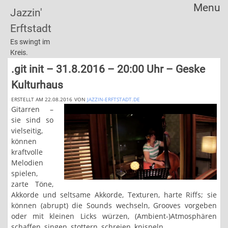
Menu
Jazzin'
Skip
Erftstadt
to
content
Es swingt im
Kreis.
.git init – 31.8.2016 – 20:00 Uhr – Geske
Kulturhaus
ERSTELLT AM 22.08.2016
VON
JAZZIN-ERFTSTADT.DE
Gitarren –
sie sind so
vielseitig,
können
kraftvolle
Melodien
spielen,
zarte Töne,
Akkorde und seltsame Akkorde, Texturen, harte Riffs; sie
können (abrupt) die Sounds wechseln, Grooves vorgeben
oder mit kleinen Licks würzen, (Ambient-)Atmosphären
schaffen, singen, stottern, schreien, knispeln…