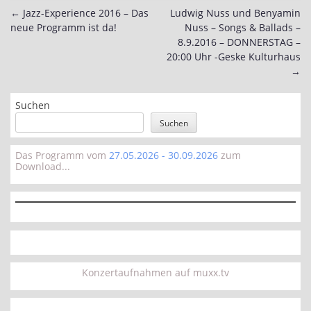
←
Jazz-Experience 2016 – Das
Ludwig Nuss und Benyamin
Post
neue Programm ist da!
Nuss – Songs & Ballads –
navigation
8.9.2016 – DONNERSTAG –
20:00 Uhr -Geske Kulturhaus
→
Suchen
Suchen
Das Programm vom
27.05.2026 - 30.09.2026
zum
Download...
Konzertaufnahmen auf muxx.tv