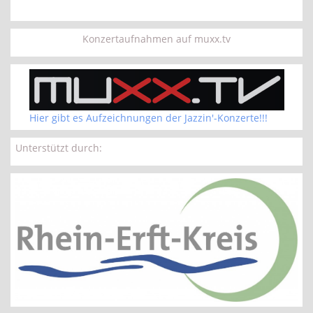
Konzertaufnahmen auf muxx.tv
Hier gibt es Aufzeichnungen der Jazzin'-Konzerte!!!
Unterstützt durch: