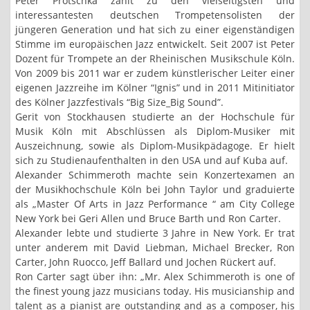
Peter Protschka zählt zu den vielseitigsten und
interessantesten deutschen Trompetensolisten der
jüngeren Generation und hat sich zu einer eigenständigen
Stimme im europäischen Jazz entwickelt. Seit 2007 ist Peter
Dozent für Trompete an der Rheinischen Musikschule Köln.
Von 2009 bis 2011 war er zudem künstlerischer Leiter einer
eigenen Jazzreihe im Kölner “Ignis” und in 2011 Mitinitiator
des Kölner Jazzfestivals “Big Size_Big Sound”.
Gerit von Stockhausen studierte an der Hochschule für
Musik Köln mit Abschlüssen als Diplom-Musiker mit
Auszeichnung, sowie als Diplom-Musikpädagoge. Er hielt
sich zu Studienaufenthalten in den USA und auf Kuba auf.
Alexander Schimmeroth machte sein Konzertexamen an
der Musikhochschule Köln bei John Taylor und graduierte
als „Master Of Arts in Jazz Performance “ am City College
New York bei Geri Allen und Bruce Barth und Ron Carter.
Alexander lebte und studierte 3 Jahre in New York. Er trat
unter anderem mit David Liebman, Michael Brecker, Ron
Carter, John Ruocco, Jeff Ballard und Jochen Rückert auf.
Ron Carter sagt über ihn: „Mr. Alex Schimmeroth is one of
the finest young jazz musicians today. His musicianship and
talent as a pianist are outstanding and as a composer, his