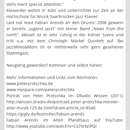
skills merit special attention.“
Alexander wohnt in Köln und unterrichtet zur Zeit an der
Hochschule für Musik Saarbrücken Jazz Klavier.
Last not least Fabian Arends an den Drums! 2008 gewann
er bereits „Jugend jazzt“ mit seiner Band „News from the
north“. Aktuell ist er sehr rührig in der Kölner Szene und
tritt u.a. mit dem Christoph Möckel Quintett auf. Bei
JazzMiles&More ist er mittlerweile sehr gern gesehener
Stammgast.
Neugierig geworden? Kommen und selbst hören!
Mehr Informationen und Links zum Reinhören:
www.peterprotschka.de
www.myspace.com/peterprotschka
Porträt von Peter Protschka im DRadio Wissen (2011):
http://wissen.dradio.de/portraet-peter-protschka-meister-
alter-musik.129.de.html?dram:article_id=8540
https://gigly.de/kuenstler/fabian-arends
Fabian Arends im Alten Pfandhaus auf YouTube:
http://www.youtube.com/watch?v=Cx79rkziPQI