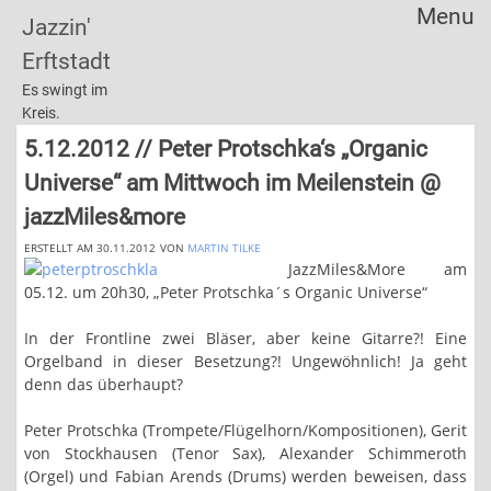
Menu
Jazzin'
Skip
Erftstadt
to
content
Es swingt im
Kreis.
5.12.2012 // Peter Protschka‘s „Organic
Universe“ am Mittwoch im Meilenstein @
jazzMiles&more
ERSTELLT AM 30.11.2012
VON
MARTIN TILKE
JazzMiles&More am
05.12. um 20h30, „Peter Protschka´s Organic Universe“
In der Frontline zwei Bläser, aber keine Gitarre?! Eine
Orgelband in dieser Besetzung?! Ungewöhnlich! Ja geht
denn das überhaupt?
Peter Protschka (Trompete/Flügelhorn/Kompositionen), Gerit
von Stockhausen (Tenor Sax), Alexander Schimmeroth
(Orgel) und Fabian Arends (Drums) werden beweisen, dass