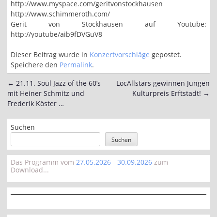
http://www.myspace.com/geritvonstockhausen
http://www.schimmeroth.com/
Gerit von Stockhausen auf Youtube:
http://youtube/aib9fDVGuV8
Dieser Beitrag wurde in
Konzertvorschläge
gepostet.
Speichere den
Permalink
.
←
21.11. Soul Jazz of the 60’s
LocAllstars gewinnen Jungen
Post
mit Heiner Schmitz und
Kulturpreis Erftstadt!
→
navigation
Frederik Köster …
Suchen
Suchen
Das Programm vom
27.05.2026 - 30.09.2026
zum
Download...