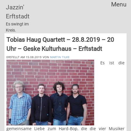
Menu
Jazzin'
Skip
Erftstadt
to
content
Es swingt im
Kreis.
Tobias Haug Quartett – 28.8.2019 – 20
Uhr – Geske Kulturhaus – Erftstadt
ERSTELLT AM 15.08.2019
VON
MARTIN TILKE
Es ist die
gemeinsame Liebe zum Hard-Bop, die die vier Musiker