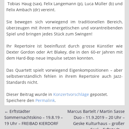
Tobias Haug (sax), Felix Langemann (p), Luca Müller (b) und
Felix Ambach (dr) vereint.
Sie bewegen sich vorwiegend im traditionellen Bereich,
überzeugen mit ihrem energetischen und vorantreibenden
Spiel und bringen jedes Stück zum Swingen!
Ihr Repertoire ist beeinflusst durch grosse Künstler wie
Dexter Gordon oder Art Blakey, die in den 60-er Jahren mit
dem Hard-Bop neue Impulse setzen konnten.
Das Quartett spielt vorwiegend Eigenkompositionen – aber
selbstverständlich fehlen in ihrem Repertoire auch Jazz-
Standards nicht.
Dieser Beitrag wurde in
Konzertvorschläge
gepostet.
Speichere den
Permalink
.
←
Erftstädter
Marcus Bartelt / Martin Sasse
Post
Sommernachtskino – 19.8.19 –
Duo – 11.9.2019 – 20 Uhr –
navigation
19 Uhr – FREIBAD KIERDORF
Geske Kulturhaus – großer