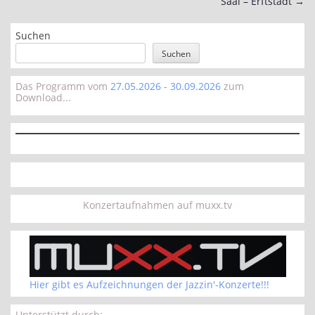
Saal – Erftstadt
→
Suchen
Suchen
Das Programm vom
27.05.2026 - 30.09.2026
zum
Download...
Konzertaufnahmen auf muxx.tv
Hier gibt es Aufzeichnungen der Jazzin'-Konzerte!!!
Unterstützt durch: