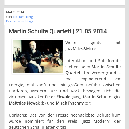
MAI 13 2014
von
Tim Bensberg
Konzertvorschläge
Martin Schulte Quartett | 21.05.2014
Weiter gehts mit
JazzMiles&More:
Interaktion und Spielfreude
stehen beim
Martin Schulte
Quartett
im Vordergrund –
mal explodierend vor
Energie, mal sanft und mit großem Gefühl! Zwischen
Hard-Bop, Modern Jazz und Rock bewegen sich die
virtuosen Musiker
Peter Ehwald
(sax),
Martin Schulte
(git),
Matthias Nowa
k (b) und
Mirek Pyschny
(dr).
Übrigens: Das von der Presse hochgelobte Debütalbum
wurde nominiert für den Preis „Jazz Modern“ der
deutschen Schallplattenkritik!