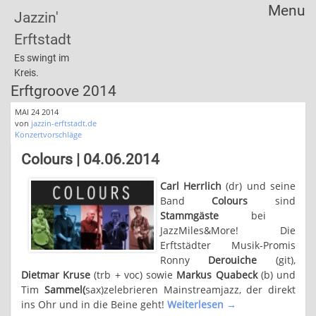
Menu
Jazzin'
Skip
Erftstadt
to
content
Es swingt im
Kreis.
Erftgroove 2014
MAI 24 2014
von
jazzin-erftstadt.de
Konzertvorschläge
Colours | 04.06.2014
Carl Herrlich
(dr) und seine
Band
Colours
sind
Stammgäste
bei
JazzMiles&More! Die
Erftstädter Musik-Promis
Ronny
Derouiche
(git),
Dietmar Kruse
(trb + voc) sowie
Markus Quabeck
(b) und
Tim
Sammel(
sax)zelebrieren Mainstreamjazz, der direkt
ins Ohr und in die Beine geht!
Weiterlesen
→